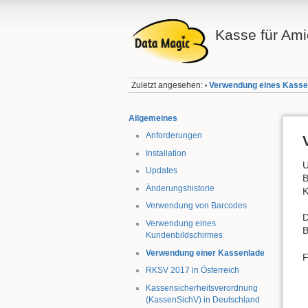
Kasse für Ami
Zuletzt angesehen:
Verwendung eines Kasse
•
Allgemeines
Anforderungen
Installation
U
Updates
B
Änderungshistorie
K
Verwendung von Barcodes
D
Verwendung eines
B
Kundenbildschirmes
Verwendung einer Kassenlade
F
RKSV 2017 in Österreich
Kassensicherheitsverordnung
(KassenSichV) in Deutschland