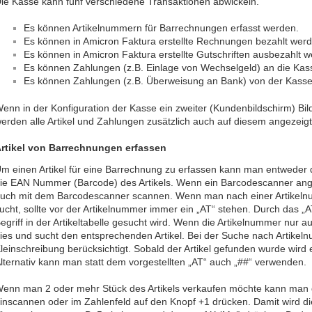
ie Kasse kann fünf verschiedene Transaktionen abwickeln.
Es können Artikelnummern für Barrechnungen erfasst werden.
Es können in Amicron Faktura erstellte Rechnungen bezahlt werd
Es können in Amicron Faktura erstellte Gutschriften ausbezahlt 
Es können Zahlungen (z.B. Einlage von Wechselgeld) an die Kass
Es können Zahlungen (z.B. Überweisung an Bank) von der Kasse 
enn in der Konfiguration der Kasse ein zweiter (Kundenbildschirm) B
erden alle Artikel und Zahlungen zusätzlich auch auf diesem angezeigt
rtikel von Barrechnungen erfassen
m einen Artikel für eine Barrechnung zu erfassen kann man entweder 
ie EAN Nummer (Barcode) des Artikels. Wenn ein Barcodescanner ange
uch mit dem Barcodescanner scannen. Wenn man nach einer Artikelnu
ucht, sollte vor der Artikelnummer immer ein „AT“ stehen. Durch das „AT
egriff in der Artikeltabelle gesucht wird. Wenn die Artikelnummer nur a
ies und sucht den entsprechenden Artikel. Bei der Suche nach Artik
leinschreibung berücksichtigt. Sobald der Artikel gefunden wurde wird er
lternativ kann man statt dem vorgestellten „AT“ auch „##“ verwenden.
enn man 2 oder mehr Stück des Artikels verkaufen möchte kann man d
inscannen oder im Zahlenfeld auf den Knopf +1 drücken. Damit wird di